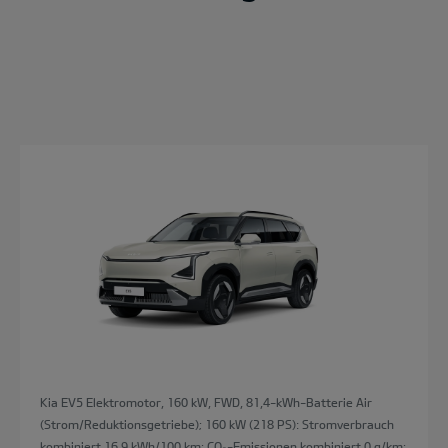
Kia EV5 Elektromotor, 160 kW, FWD, 81,4-kWh-Batterie Air
(Strom/Reduktionsgetriebe); 160 kW (218 PS): Stromverbrauch
kombiniert 16,9 kWh/100 km; CO₂-Emissionen kombiniert 0 g/km;