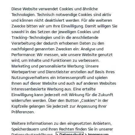
Diese Website verwendet Cookies und ähnliche
open
Technologien. Technisch notwendige Cookies sind aktiv
menu
und können nicht deaktiviert werden. Für alle weiteren
KONTAKT
Zwecke bitten wir um Ihre Einwilligung. Damit willigen Sie
sowohl in das Setzen der jeweiligen Cookies und
Tracking-Technologien und in die anschließende
Der EV5
Probefahrt
Verarbeitung der dadurch erhobenen Daten zu den
nachfolgend genannten Zwecken ein: Analyse und
...
...
DER EV5
Performance: Wir messen, wie unsere Website genutzt
Der Kia EV5
wird, um Inhalte und Funktionen zu verbessern.
Marketing und personalisierte Werbung: Unsere
Werbepartner und Dienstleister erstellen auf Basis Ihres
Entdecke die Welt in neuem Licht.
Nutzungsverhaltens ein Interessenprofil und spielen
Ihnen auf dieser Website und auch auf anderen Websites
interessenbasierte Werbung aus. Eine erteilte
Einwilligung kann jederzeit mit Wirkung für die Zukunft
widerrufen werden. Über den Button „Cookies“ in der
Kopfzeile gelangen Sie jederzeit zur Anpassung Ihrer
Präferenzen.
Weitere Informationen zu den eingesetzten Anbietern,
Speicherdauern und Ihren Rechten finden Sie in unserer
Datenschutzerklärung.
> Datenschutz
> Impressum