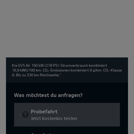
wählen:
Kia EV5 Air 160 kW (218 PS): Stromverbrauch kombiniert
16,9 kWh/100 km. CO₂-Emissionen kombiniert 0 g/km. CO₂-Klasse
A. Bis zu 530 km Reichweite.
1
Was möchtest du anfragen?
Probefahrt
Jetzt kostenlos testen