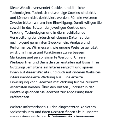
Diese Website verwendet Cookies und ähnliche
open
Technologien. Technisch notwendige Cookies sind aktiv
menu
und können nicht deaktiviert werden. Für alle weiteren
KONTAKT
Zwecke bitten wir um Ihre Einwilligung. Damit willigen Sie
sowohl in das Setzen der jeweiligen Cookies und
Tracking-Technologien und in die anschließende
Entdecken
Verarbeitung der dadurch erhobenen Daten zu den
nachfolgend genannten Zwecken ein: Analyse und
...
ENTDECKEN
Performance: Wir messen, wie unsere Website genutzt
wird, um Inhalte und Funktionen zu verbessern.
Marketing und personalisierte Werbung: Unsere
Werbepartner und Dienstleister erstellen auf Basis Ihres
Nutzungsverhaltens ein Interessenprofil und spielen
Ihnen auf dieser Website und auch auf anderen Websites
interessenbasierte Werbung aus. Eine erteilte
Einwilligung kann jederzeit mit Wirkung für die Zukunft
widerrufen werden. Über den Button „Cookies“ in der
Kopfzeile gelangen Sie jederzeit zur Anpassung Ihrer
Präferenzen.
Weitere Informationen zu den eingesetzten Anbietern,
Speicherdauern und Ihren Rechten finden Sie in unserer
Datenschutzerklärung.
> Datenschutz
> Impressum