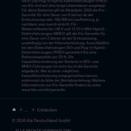
(HEV) und Plug-in Hybrid-Elektrofahrzeugen (PHEV)
von Kia sind auf eine lange Lebensdauer ausgelegt.
Für diese Batterien gilt ab Modelljahr 2026 die Kia-
Garantie für eine Dauer von 8 Jahren ab der
Erstzulassung oder 160.000 km Laufleistung, je
nachdem, was zuerst eintritt. Für
Niedervoltbatterien (48 V und 12 V) in Mild-Hybrid-
Elektrofahrzeugen (MHEV) gilt die Kia-Garantie für
eine Dauer von 2 Jahren ab der Erstzulassung,
unabhängig von der Kilometerleistung. Ausschließlich
bei den Elektrofahrzeugen (EV) und Plug-in Hybrid-
Elektrofahrzeugen (PHEV) garantiert Kia eine
Batteriekapazität von 70 %. Die
Kapazitätsminderung der Batterie in HEV- und
MHEV-Fahrzeugen ist nicht durch die Garantie
abgedeckt. Wie du einer möglichen
Kapazitätsminderung entgegenwirken kannst,
entnimmst du bitte der Betriebsanleitung. Weitere
Informationen zur Kia-Garantie findest du unter
www.kia.com/de/garantie.
...
Entdecken
© 2026 Kia Deutschland GmbH
- ALLE RECHTE VORBEHALTEN.